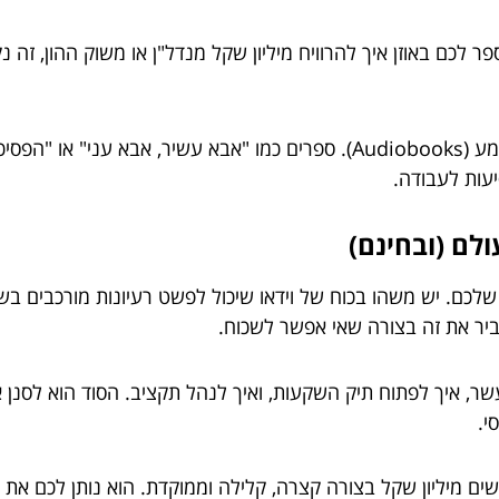
פר לכם באוזן איך להרוויח מיליון שקל מנדל"ן או משוק ההון, ז
טיפ לפרקטיקה: חפשו אפליקציות של ספרי שמע (Audiobooks). ספרים כמו "
עות לעבודה.
ב שלכם. יש משהו בכוח של וידאו שיכול לפשט רעיונות מורכבים בש
שר, איך לפתוח תיק השקעות, ואיך לנהל תקציב. הסוד הוא לסנן
י.
ושים מיליון שקל בצורה קצרה, קלילה וממוקדת. הוא נותן לכם א