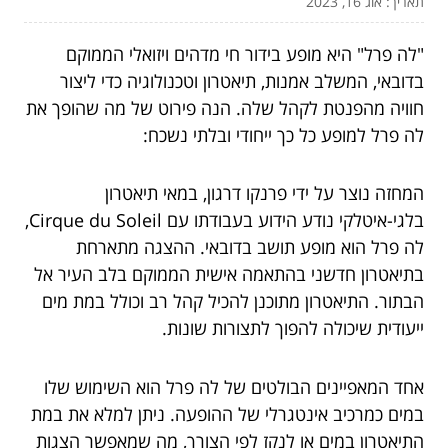
תאריך: אוג 16, 2023
"לה פרל" היא מופע בידור חי מדהים ויזואלי הממוקם
בדובאי, המשלב אמנות, תיאטרון וטכנולוגיה כדי ליצור
חוויה מהפנטת לקהל שלה. הנה פירוט של מה שהופך את
לה פרל למופע כל כך ייחודי ובלתי נשכח:
המחזה נוצר על ידי פרנקו דרגון, במאי תיאטרון
בלגי-איטלקי נודע הידוע בעבודתו עם Cirque du Soleil,
לה פרל הוא מופע תושב בדובאי. ההצגה מתארחת
בתיאטרון חדשני בהתאמה אישית הממוקם בלב העיר אל
הבתור. התיאטרון מתוכנן להכיל קהל רב וכולל במת מים
ייעודית שיכולה להפוך לתצורות שונות.
אחד המאפיינים הבולטים של לה פרל הוא השימוש שלו
במים כמרכיב אינטגרלי של ההופעה. ניתן למלא את במת
התיאטרון במים או לנקז לפי הצורך, מה שמאפשר הצגות