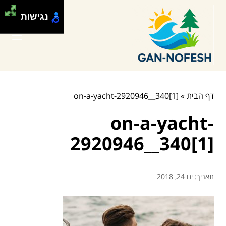
נגישות
דף הבית
»
on-a-yacht-2920946__340[1]
on-a-yacht-
2920946__340[1]
תאריך: ינו 24, 2018