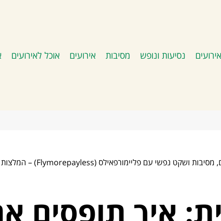
ירועים
נסיעות ונופש
מסיבות
אירועים
אוכל לאירועים
א
 עם פליימורפאילס (Flymorepayless) – המלצות ומסלולים
: איך תופסים את